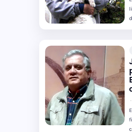
l
d
E
f
c