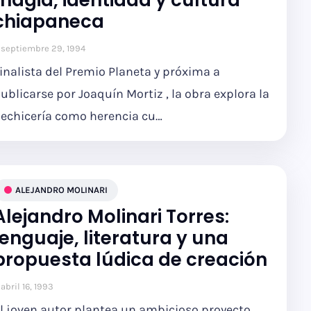
magia, identidad y cultura
chiapaneca
septiembre 29, 1994
inalista del Premio Planeta y próxima a
ublicarse por Joaquín Mortiz , la obra explora la
echicería como herencia cu…
ALEJANDRO MOLINARI
Alejandro Molinari Torres:
lenguaje, literatura y una
propuesta lúdica de creación
abril 16, 1993
l joven autor plantea un ambicioso proyecto