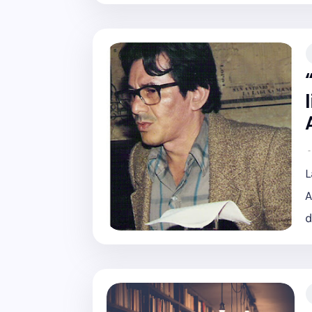
L
A
d