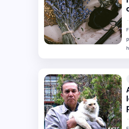
F
p
h
E