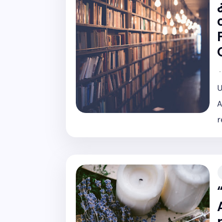
U
A
r