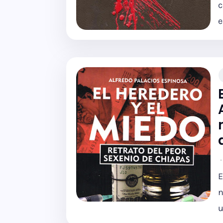
c
e
E
n
u