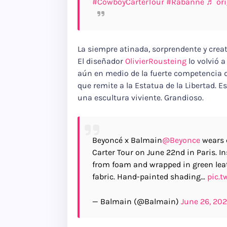
#CowboyCarterTour
​
#Rabanne
♬ ori
La siempre atinada, sorprendente y crea
El diseñador
OlivierRousteing
lo volvió 
aún en medio de la fuerte competencia d
que remite a la Estatua de la Libertad. E
una escultura viviente. Grandioso.
Beyoncé x Balmain
@Beyonce
wears 
Carter Tour on June 22nd in Paris. Ins
from foam and wrapped in green lea
fabric. Hand-painted shading…
pic.t
— Balmain (@Balmain)
June 26, 20