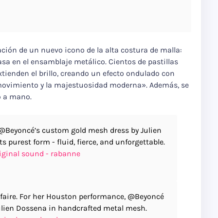
ción de un nuevo icono de la alta costura de malla:
casa en el ensamblaje metálico. Cientos de pastillas
tienden el brillo, creando un efecto ondulado con
movimiento y la majestuosidad moderna». Además, se
o a mano.
. @Beyoncé’s custom gold mesh dress by Julien
s purest form - fluid, fierce, and unforgettable.
iginal sound - rabanne
r-faire. ​For her Houston performance, @Beyoncé
lien Dossena in handcrafted metal mesh.​