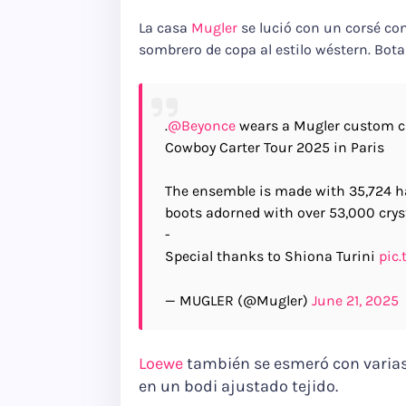
La casa
Mugler
se lució con un corsé co
sombrero de copa al estilo wéstern. Bota
.
@Beyonce
wears a Mugler custom cr
Cowboy Carter Tour 2025 in Paris
The ensemble is made with 35,724 h
boots adorned with over 53,000 crys
-
Special thanks to Shiona Turini
pic
— MUGLER (@Mugler)
June 21, 2025
Loewe
también se esmeró con varias
en un bodi ajustado tejido.