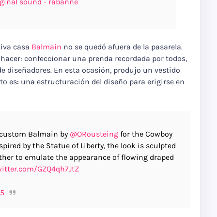
ginal sound - rabanne
tiva casa
Balmain
no se quedó afuera de la pasarela.
a hacer: confeccionar una prenda recordada por todos,
e diseñadores. En esta ocasión, produjo un vestido
sto es: una estructuración del diseño para erigirse en
custom Balmain by
@ORousteing
for the Cowboy
pired by the Statue of Liberty, the look is sculpted
ther to emulate the appearance of flowing draped
witter.com/GZQ4qh7JtZ
25