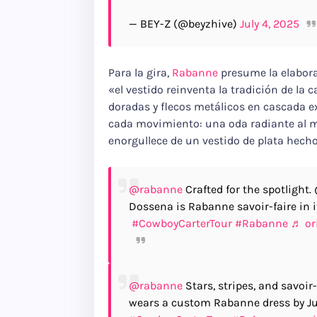
— BEY-Z (@beyzhive)
July 4, 2025
Para la gira,
Rabanne
presume la elabora
«el vestido reinventa la tradición de la 
doradas y flecos metálicos en cascada ex
cada movimiento: una oda radiante al 
enorgullece de un vestido de plata hech
@rabanne
Crafted for the spotlight
Dossena is Rabanne savoir-faire in it
​
#CowboyCarterTour
​
#Rabanne
♬ or
@rabanne
Stars, stripes, and savoi
wears a custom Rabanne dress by Ju