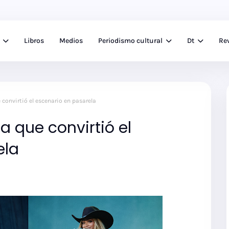
Libros
Medios
Periodismo cultural
Dt
Rev
 convirtió el escenario en pasarela
a que convirtió el
ela